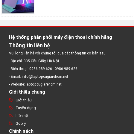
Hệ thống phân phối máy điện thoại chính hãng
Thông tin liên hệ
Vui lòng liên hệ với chúng tôi qua các thông tin cơ bản sau:
Đặc điểm nổi bật:
- Địa chỉ: 335 Cầu Giấy, Hà Nội.
Độ bền chuẩn quân đội:
Được thiết kế để chống chịu va đập, rung
- Điện thoại: 0986.989.626 - 0986.989.626
lắc, nhiệt độ cao, độ ẩm, và các điều kiện khắc nghiệt khác.
- Email: info@laptopcugiarehcm.net
Hiệu năng ổn định:
Trang bị CPU Intel Core i7-12700H, card đồ họa
- Website: laptopcugiarehcm.net
NVIDIA GeForce RTX 3050, phù hợp cho cả gaming và công việc.
Giới thiệu chung
Giá cả cạnh tranh:
Một trong những dòng laptop gaming có giá
Giới thiệu
thành tốt nhất, với hiệu năng mạnh mẽ và độ bền cao.
Tuyển dụng
KẾT LUẬN
Liên hệ
Góp ý
Trong bối cảnh hiện đại, máy tính Asus i7 đã khẳng định vị thế của
mình như một lựa chọn hàng đầu cho nhiều đối tượng người dùng
Chính sách