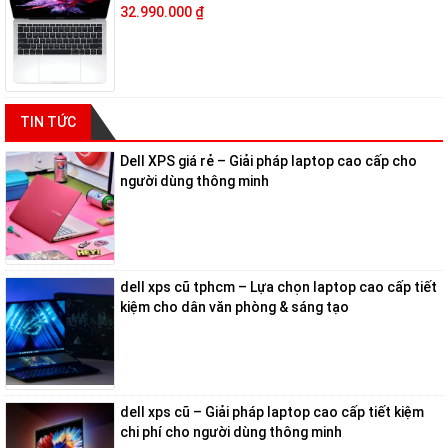
hiện phong cách gaming mạnh mẽ.
32.990.000
₫
Asus VivoBook S15 S533EQ
TIN TỨC
Dell XPS giá rẻ – Giải pháp laptop cao cấp cho
người dùng thông minh
dell xps cũ tphcm – Lựa chọn laptop cao cấp tiết
kiệm cho dân văn phòng & sáng tạo
Đặc điểm nổi bật:
Phong cách trẻ trung:
Với các tùy chọn màu sắc tươi sáng,
VivoBook S15 mang đến sự tươi mới cho người dùng trẻ.
dell xps cũ – Giải pháp laptop cao cấp tiết kiệm
chi phí cho người dùng thông minh
Cấu hình tốt:
Intel Core i7-1165G7, RAM 8GB, ổ SSD 512GB, cùng