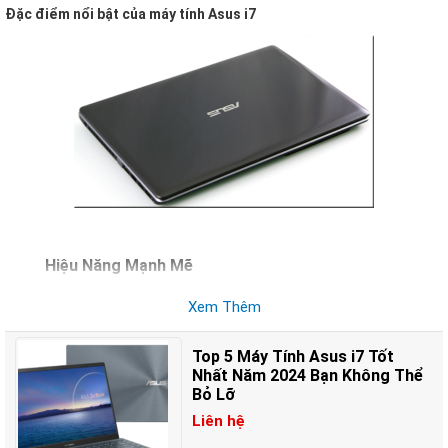
Đặc điểm nổi bật của máy tính Asus i7
Hiệu Năng Mạnh Mẽ
Bộ vi xử lý Intel Core i7:
Máy tính Asus i7 được trang bị bộ vi xử lý
Xem Thêm
Intel Core i7 thế hệ mới nhất, mang lại khả năng xử lý mạnh mẽ cho
các tác vụ từ cơ bản đến nâng cao như thiết kế đồ họa, lập trình,
Top 5 Máy Tính Asus i7 Tốt
chơi game, và xử lý dữ liệu lớn.
Nhất Năm 2024 Bạn Không Thể
Bỏ Lỡ
Thiết Kế Sang Trọng và Hiện Đại
Liên hệ