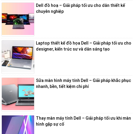
Dell đồ hoạ – Giải pháp tối ưu cho dân thiết kế
chuyên nghiệp
Đặc điểm nổi bật:
Màn hình kép độc đáo:
Trang bị màn hình phụ ScreenPad Plus giúp
tối ưu hóa trải nghiệm làm việc đa nhiệm, sáng tạo nội dung.
Hiệu suất cao:
Sử dụng Intel Core i7-1165G7, kết hợp với RAM 16GB
Laptop thiết kế đồ họa Dell – Giải pháp tối ưu cho
và SSD 1TB, đảm bảo xử lý mượt mà các tác vụ nặng.
designer, kiến trúc sư và dân sáng tạo
Thiết kế sang trọng:
Khung máy bền bỉ, tinh tế với chất liệu kim loại,
thiết kế mỏng nhẹ dễ di chuyển.
Asus TUF Gaming A15
Sửa màn hình máy tính Dell – Giải pháp khắc phục
nhanh, bền, tiết kiệm chi phí
Thay màn máy tính Dell – Giải pháp tối ưu khi màn
hình gặp sự cố