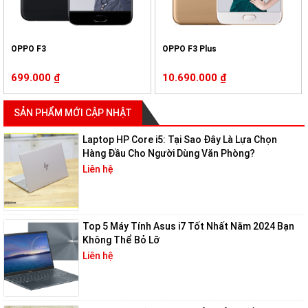
Phần mềm độc quyền:
Asus cung cấp nhiều phần mềm độc quyền
hỗ trợ tối ưu hóa hiệu năng và bảo trì máy tính.
Chế độ bảo hành:
Các dòng máy Asus i7 thường đi kèm với chế độ
OPPO F3
OPPO F3 Plus
bảo hành lâu dài và dịch vụ hỗ trợ khách hàng tận tình.
Các dòng máy tính Asus i7 tốt nhất hiện nay
699.000
₫
10.690.000
₫
Asus ZenBook 14 UX425EA
SẢN PHẨM MỚI CẬP NHẬT
Laptop HP Core i5: Tại Sao Đây Là Lựa Chọn
Hàng Đầu Cho Người Dùng Văn Phòng?
Liên hệ
Top 5 Máy Tính Asus i7 Tốt Nhất Năm 2024 Bạn
Không Thể Bỏ Lỡ
Liên hệ