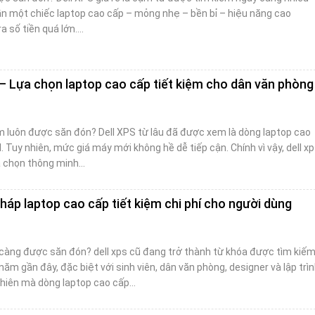
n một chiếc laptop cao cấp – mỏng nhẹ – bền bỉ – hiệu năng cao
 số tiền quá lớn….
 – Lựa chọn laptop cao cấp tiết kiệm cho dân văn phòng
cm luôn được săn đón? Dell XPS từ lâu đã được xem là dòng laptop cao
. Tuy nhiên, mức giá máy mới không hề dễ tiếp cận. Chính vì vậy, dell x
a chọn thông minh…
 pháp laptop cao cấp tiết kiệm chi phí cho người dùng
y càng được săn đón? dell xps cũ đang trở thành từ khóa được tìm kiế
m gần đây, đặc biệt với sinh viên, dân văn phòng, designer và lập trì
nhiên mà dòng laptop cao cấp…