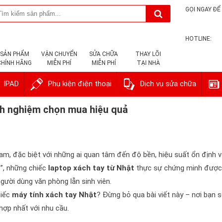
GỌI NGAY ĐỂ 
HOTLINE:
SẢN PHẨM
VẬN CHUYỂN
SỬA CHỮA
THAY LÕI
CHÍNH HÃNG
MIỄN PHÍ
MIỄN PHÍ
TẠI NHÀ
IPAD
Phụ kiện điện thoại
Dịch vụ sửa chữa
inh nghiệm chọn mua hiệu quả
am, đặc biệt với những ai quan tâm đến độ bền, hiệu suất ổn định 
t”, những chiếc
laptop xách tay từ Nhật
thực sự chứng minh được
 người dùng văn phòng lẫn sinh viên.
hiếc
máy tính xách tay Nhật
? Đừng bỏ qua bài viết này – nơi bạn 
hợp nhất với nhu cầu.