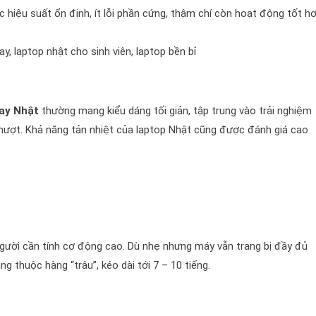
 hiệu suất ổn định, ít lỗi phần cứng, thậm chí còn hoạt động tốt h
, laptop nhật cho sinh viên, laptop bền bỉ
tay Nhật
thường mang kiểu dáng tối giản, tập trung vào trải nghiệm
h mượt. Khả năng tản nhiệt của laptop Nhật cũng được đánh giá cao
người cần tính cơ động cao. Dù nhẹ nhưng máy vẫn trang bị đầy đủ
g thuộc hàng “trâu”, kéo dài tới 7 – 10 tiếng.