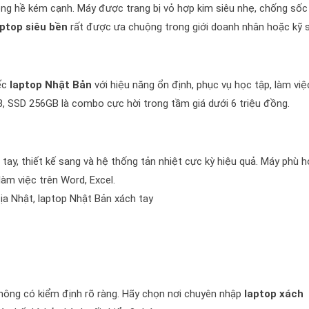
hông hề kém cạnh. Máy được trang bị vỏ hợp kim siêu nhẹ, chống sốc
aptop siêu bền
rất được ưa chuộng trong giới doanh nhân hoặc kỹ s
iếc
laptop Nhật Bản
với hiệu năng ổn định, phục vụ học tập, làm việ
GB, SSD 256GB là combo cực hời trong tầm giá dưới 6 triệu đồng.
ay, thiết kế sang và hệ thống tản nhiệt cực kỳ hiệu quả. Máy phù 
làm việc trên Word, Excel.
địa Nhật, laptop Nhật Bản xách tay
hông có kiểm định rõ ràng. Hãy chọn nơi chuyên nhập
laptop xách