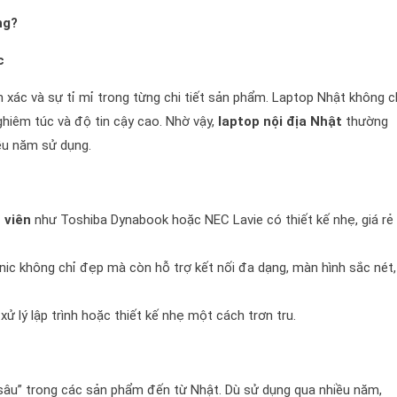
ng?
c
nh xác và sự tỉ mỉ trong từng chi tiết sản phẩm. Laptop Nhật không c
nghiêm túc và độ tin cậy cao. Nhờ vậy,
laptop nội địa Nhật
thường
iều năm sử dụng.
 viên
như Toshiba Dynabook hoặc NEC Lavie có thiết kế nhẹ, giá rẻ
ic không chỉ đẹp mà còn hỗ trợ kết nối đa dạng, màn hình sắc nét,
ử lý lập trình hoặc thiết kế nhẹ một cách trơn tru.
 sâu” trong các sản phẩm đến từ Nhật. Dù sử dụng qua nhiều năm,