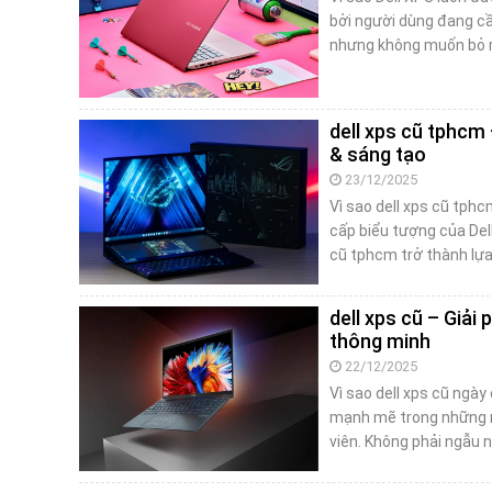
bởi người dùng đang cầ
nhưng không muốn bỏ ra
dell xps cũ tphcm
& sáng tạo
23/12/2025
Vì sao dell xps cũ tph
cấp biểu tượng của Dell
cũ tphcm trở thành lự
dell xps cũ – Giải
thông minh
22/12/2025
Vì sao dell xps cũ ngà
mạnh mẽ trong những nă
viên. Không phải ngẫu 