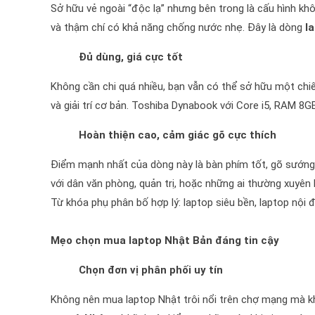
Sở hữu vẻ ngoài “độc lạ” nhưng bên trong là cấu hình k
và thậm chí có khả năng chống nước nhẹ. Đây là dòng
l
Đủ dùng, giá cực tốt
Không cần chi quá nhiều, bạn vẫn có thể sở hữu một ch
và giải trí cơ bản. Toshiba Dynabook với Core i5, RAM 8
Hoàn thiện cao, cảm giác gõ cực thích
Điểm mạnh nhất của dòng này là bàn phím tốt, gõ sướng t
với dân văn phòng, quản trị, hoặc những ai thường xuyên 
Từ khóa phụ phân bố hợp lý: laptop siêu bền, laptop nội 
Mẹo chọn mua laptop Nhật Bản đáng tin cậy
Chọn đơn vị phân phối uy tín
Không nên mua laptop Nhật trôi nổi trên chợ mạng mà k