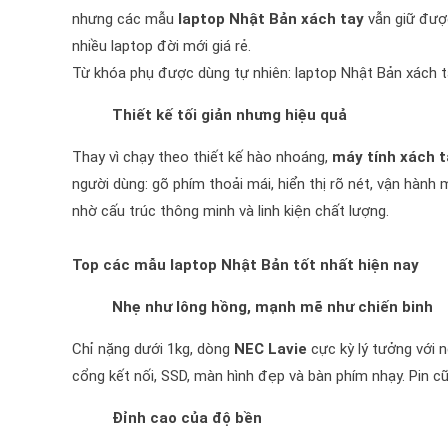
nhưng các mẫu
laptop Nhật Bản xách tay
vẫn giữ được
nhiều laptop đời mới giá rẻ.
Từ khóa phụ được dùng tự nhiên: laptop Nhật Bản xách tay
Thiết kế tối giản nhưng hiệu quả
Thay vì chạy theo thiết kế hào nhoáng,
máy tính xách 
người dùng: gõ phím thoải mái, hiển thị rõ nét, vận hàn
nhờ cấu trúc thông minh và linh kiện chất lượng.
Top các mẫu laptop Nhật Bản tốt nhất hiện nay
Nhẹ như lông hồng, mạnh mẽ như chiến binh
Chỉ nặng dưới 1kg, dòng
NEC Lavie
cực kỳ lý tưởng với 
cổng kết nối, SSD, màn hình đẹp và bàn phím nhạy. Pin cũn
Đỉnh cao của độ bền