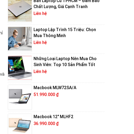
Bán Laptop Cũ TPHCM – Đảm Bảo
Chất Lượng, Giá Cạnh Tranh
Liên hệ
Laptop Lập Trình 15 Triệu: Chọn
hỉ
Mua Thông Minh
Liên hệ
Những Loại Laptop Nên Mua Cho
Sinh Viên: Top 10 Sản Phẩm Tốt
Liên hệ
 và
Macbook MLW72SA/A
51.990.000
₫
Macbook 12″ MLHF2
36.990.000
₫