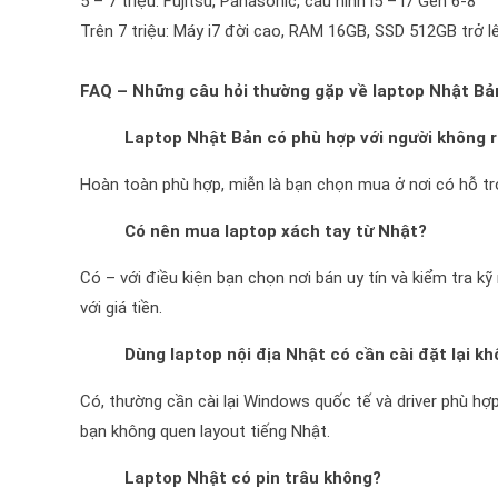
5 – 7 triệu: Fujitsu, Panasonic, cấu hình i5 – i7 Gen 6-8
Trên 7 triệu: Máy i7 đời cao, RAM 16GB, SSD 512GB trở l
FAQ – Những câu hỏi thường gặp về laptop Nhật Bả
Laptop Nhật Bản có phù hợp với người không 
Hoàn toàn phù hợp, miễn là bạn chọn mua ở nơi có hỗ trợ
Có nên mua laptop xách tay từ Nhật?
Có – với điều kiện bạn chọn nơi bán uy tín và kiểm tra k
với giá tiền.
Dùng laptop nội địa Nhật có cần cài đặt lại k
Có, thường cần cài lại Windows quốc tế và driver phù hợ
bạn không quen layout tiếng Nhật.
Laptop Nhật có pin trâu không?