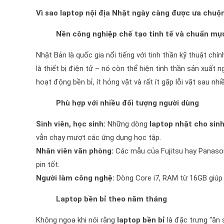
Vì sao laptop nội địa Nhật ngày càng được ưa chuộ
Nền công nghiệp chế tạo tinh tế và chuẩn mự
Nhật Bản là quốc gia nổi tiếng với tinh thần kỹ thuật chí
là thiết bị điện tử – nó còn thể hiện tinh thần sản xuất 
hoạt động bền bỉ, ít hỏng vặt và rất ít gặp lỗi vặt sau nh
Phù hợp với nhiều đối tượng người dùng
Sinh viên, học sinh:
Những dòng
laptop nhật cho sinh
vẫn chạy mượt các ứng dụng học tập.
Nhân viên văn phòng:
Các mẫu của Fujitsu hay Panason
pin tốt.
Người làm công nghệ:
Dòng Core i7, RAM từ 16GB giúp x
Laptop bền bỉ theo năm tháng
Không ngoa khi nói rằng
laptop bền bỉ
là đặc trưng “ăn