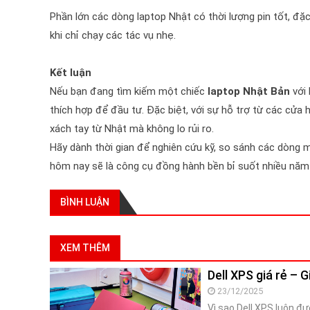
Phần lớn các dòng laptop Nhật có thời lượng pin tốt, đặc
khi chỉ chạy các tác vụ nhẹ.
Kết luận
Nếu bạn đang tìm kiếm một chiếc
laptop Nhật Bản
với 
thích hợp để đầu tư. Đặc biệt, với sự hỗ trợ từ các cửa
xách tay từ Nhật mà không lo rủi ro.
Hãy dành thời gian để nghiên cứu kỹ, so sánh các dòng 
hôm nay sẽ là công cụ đồng hành bền bỉ suốt nhiều năm 
BÌNH LUẬN
XEM THÊM
Dell XPS giá rẻ –
23/12/2025
Vì sao Dell XPS luôn đ