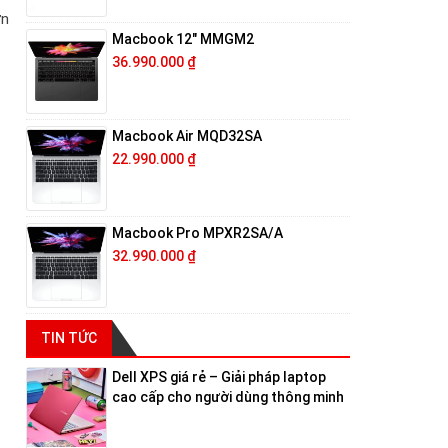
ơn
Macbook 12″ MMGM2
36.990.000
₫
Macbook Air MQD32SA
22.990.000
₫
Macbook Pro MPXR2SA/A
32.990.000
₫
TIN TỨC
Dell XPS giá rẻ – Giải pháp laptop
cao cấp cho người dùng thông minh