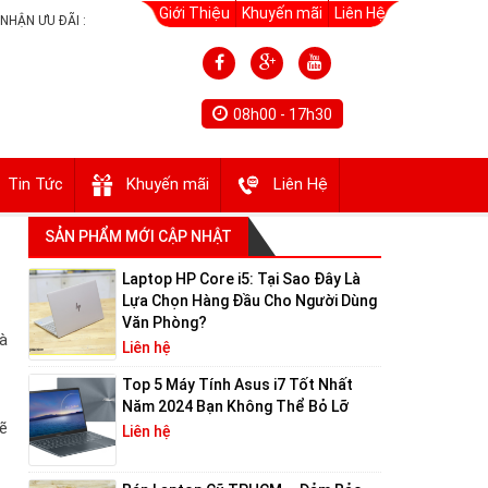
Giới Thiệu
Khuyến mãi
Liên Hệ
NHẬN ƯU ĐÃI :
08h00 - 17h30
Tin Tức
Khuyến mãi
Liên Hệ
SẢN PHẨM MỚI CẬP NHẬT
Laptop HP Core i5: Tại Sao Đây Là
Lựa Chọn Hàng Đầu Cho Người Dùng
Văn Phòng?
và
Liên hệ
Top 5 Máy Tính Asus i7 Tốt Nhất
Năm 2024 Bạn Không Thể Bỏ Lỡ
sẽ
Liên hệ