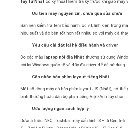
tay từ Nhật
có kỹ thuật kiểm tra kỹ trước khi giao máy 
Ưu tiên máy nguyên zin, chưa qua sửa chữa
Bạn nên kiểm tra tem bảo hành, ốc vít, linh kiện trong 
hiệu suất và độ bền tốt hơn rất nhiều so với máy đã thay 
Yêu cầu cài đặt lại hệ điều hành và driver
Do các mẫu
laptop nội địa Nhật
thường sử dụng Window
cài lại Windows quốc tế và đầy đủ driver để dễ sử dụng.
Cân nhắc bàn phím layout tiếng Nhật
Một số dòng máy có bàn phím layout JIS (Nhật), có thể 
bình thường hoặc dán bộ phím tiếng Việt/Anh tùy chọn.
Ước lượng ngân sách hợp lý
Dưới 5 triệu: NEC, Toshiba, máy cấu hình i3 – i5 Gen 5-6