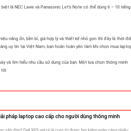
 biệt là NEC Lavie và Panasonic Let’s Note có thể dùng 6 – 10 tiếng
hiệu năng ổn, bền bỉ, giá hợp lý và thiết kế nhỏ gọn thì đây là thời đ
 hàng uy tín tại Việt Nam, bạn hoàn toàn yên tâm khi chọn mua lapto
máy và tìm hiểu nhu cầu sử dụng của bạn. Một lựa chọn thông minh
tới.
 Giải pháp laptop cao cấp cho người dùng thông minh
ược săn đón? Dell XPS giá rẻ là cụm từ được tìm kiếm ngày càng nhiều