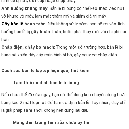
hình dễ bị nứt, đứt cáp hoặc chập cháy.
Ảnh hưởng khung máy
: Bản lề bị bung có thể kéo theo việc nứt
vỡ khung vỏ máy, làm mất thẩm mỹ và giảm giá trị máy.
Gãy bản lề
hoàn toàn
: Nếu không xử lý sớm, bạn sẽ rơi vào tình
huống bản lề bị
gãy hoàn toàn
, buộc phải thay mới với chi phí cao
hơn.
Chập điện, cháy bo mạch
: Trong một số trường hợp, bản lề bị
bung sẽ khiến dây cáp màn hình bị hở, gây nguy cơ chập điện.
Cách sửa bản lề laptop hiệu quả, tiết kiệm
Tạm thời cố định bản lề bị bung
Nếu chưa thể đi sửa ngay, bạn có thể dùng keo chuyên dụng hoặc
băng keo 2 mặt loại tốt để tạm cố định bản lề. Tuy nhiên, đây chỉ
là giải pháp
tạm thời
, không nên dùng lâu dài.
Mang đến trung tâm sửa chữa uy tín