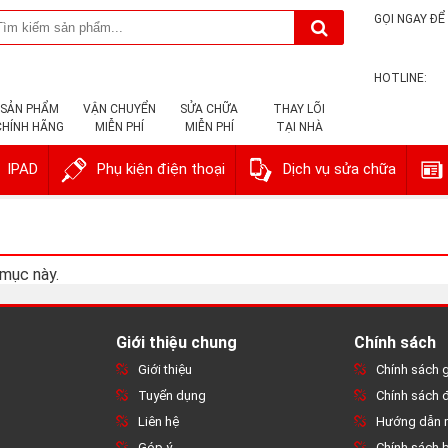
GỌI NGAY ĐỂ 
HOTLINE:
SẢN PHẨM
VẬN CHUYỂN
SỬA CHỮA
THAY LÕI
CHÍNH HÃNG
MIỄN PHÍ
MIỄN PHÍ
TẠI NHÀ
IPAD
Phụ kiện điện thoại
Dịch vụ sửa chữa
 mục này.
Giới thiệu chung
Chính sách
Giới thiệu
Chính sách 
Tuyển dụng
Chính sách đ
Liên hệ
Hướng dẫn 
Góp ý
Chính sách 