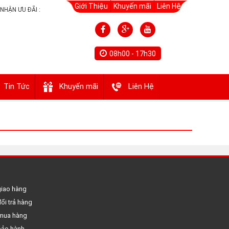
Giới Thiệu
Khuyến mãi
Liên Hệ
NHẬN ƯU ĐÃI :
08h00 - 17h30
Tin Tức
Khuyến mãi
Liên Hệ
giao hàng
ổi trả hàng
mua hàng
bảo hành