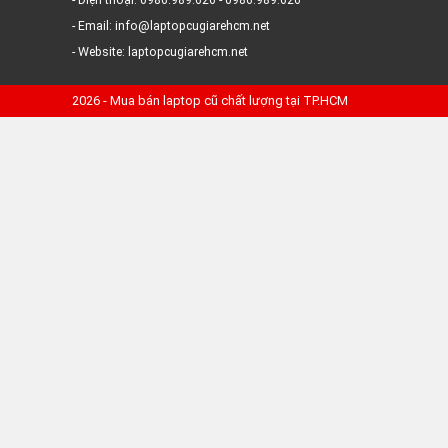
- Điện thoại: 0986.989.626 - 0986.989.626
- Email: info@laptopcugiarehcm.net
- Website: laptopcugiarehcm.net
2026 - Mua bán laptop cũ chất lượng tại TP.HCM